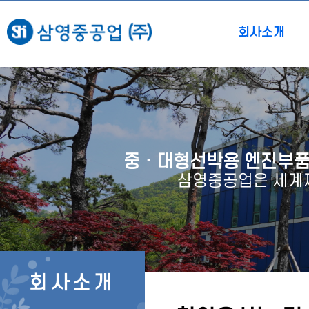
회사소개
중ㆍ대형선박용 엔진부
삼영중공업은 세계제
회사소개